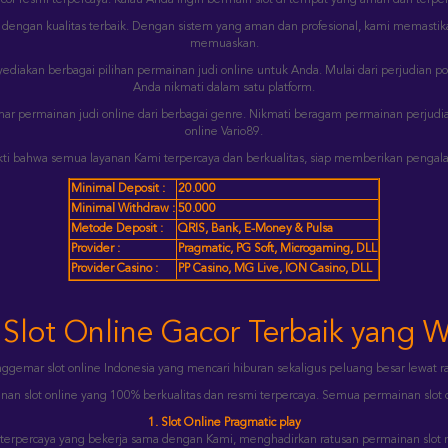
gacor resmi terpercaya. Kalau Anda ingin bermain slot di tempat yang aman dan terperc
ine dengan kualitas terbaik. Dengan sistem yang aman dan profesional, kami memas
memuaskan.
akan berbagai pilihan permainan judi online untuk Anda. Mulai dari perjudian poker
Anda nikmati dalam satu platform.
ar permainan judi online dari berbagai genre. Nikmati beragam permainan perjudian 
online Vario89.
ukti bahwa semua layanan Kami terpercaya dan berkualitas, siap memberikan pengal
Minimal Deposit :
20.000
Minimal Withdraw :
50.000
Metode Deposit :
QRIS, Bank, E-Money & Pulsa
Provider :
Pragmatic, PG Soft, Microgaming, DLL
Provider Casino :
PP Casino, MG Live, ION Casino, DLL
r Slot Online Gacor Terbaik yang 
gemar slot online Indonesia yang mencari hiburan sekaligus peluang besar lewat rat
ainan slot online yang 100% berkualitas dan resmi terpercaya. Semua permainan slot 
1. Slot Online Pragmatic play
er terpercaya yang bekerja sama dengan Kami, menghadirkan ratusan permainan slot