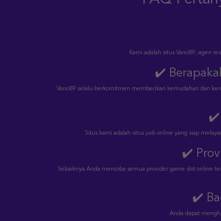
Kami adalah situs Vario89, agen 
✔️ Berapakah
Vario89 selalu berkomitmen memberikan kemudahan dan kenya
✔️
Situs kami adalah situs judi online yang siap mela
✔️ Prov
Sebaiknya Anda mencoba semua provider game slot online te
✔️ B
Anda dapat menghubu