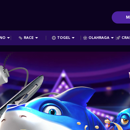
M
INO
RACE
TOGEL
OLAHRAGA
CRA