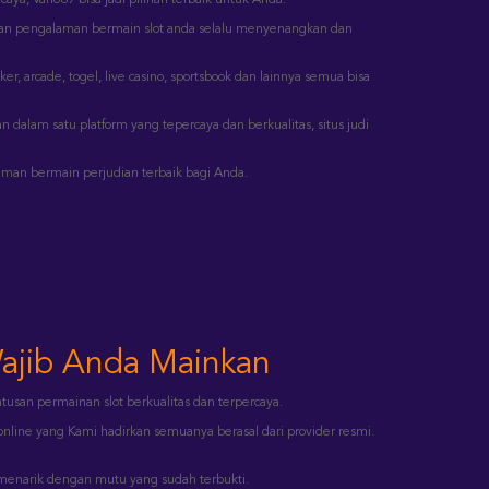
aya, Vario89 bisa jadi pilihan terbaik untuk Anda.
tikan pengalaman bermain slot anda selalu menyenangkan dan
, arcade, togel, live casino, sportsbook dan lainnya semua bisa
dalam satu platform yang tepercaya dan berkualitas, situs judi
aman bermain perjudian terbaik bagi Anda.
Wajib Anda Mainkan
usan permainan slot berkualitas dan terpercaya.
online yang Kami hadirkan semuanya berasal dari provider resmi.
 menarik dengan mutu yang sudah terbukti.