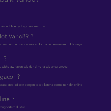
an judi lainnya bagi para member.
lot Vario89 ?
a bermain slot online dan berbagai permainan judi lainnya.
i ?
au withdraw kapan saja dan dimana saja anda berada.
 gacor ?
a prediksi spin dengan tepat, karena permainan slot online
ine ?
ng tertera di situs.