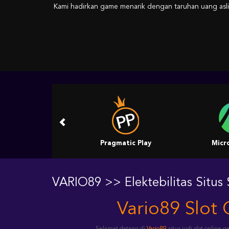
Kami hadirkan game menarik dengan taruhan uang asli
Pragmatic Play
Micr
VARIO89 >> Elektebilitas Situs
Vario89 Slot 