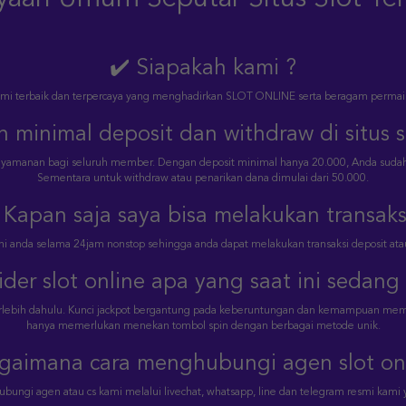
✔️ Siapakah kami ?
resmi terbaik dan terpercaya yang menghadirkan SLOT ONLINE serta beragam permain
 minimal deposit dan withdraw di situs s
manan bagi seluruh member. Dengan deposit minimal hanya 20.000, Anda sudah bis
Sementara untuk withdraw atau penarikan dana dimulai dari 50.000.
 Kapan saja saya bisa melakukan transaks
yani anda selama 24jam nonstop sehingga anda dapat melakukan transaksi deposit at
ider slot online apa yang saat ini sedang
rlebih dahulu. Kunci jackpot bergantung pada keberuntungan dan kemampuan membac
hanya memerlukan menekan tombol spin dengan berbagai metode unik.
agaimana cara menghubungi agen slot onl
ngi agen atau cs kami melalui livechat, whatsapp, line dan telegram resmi kami ya