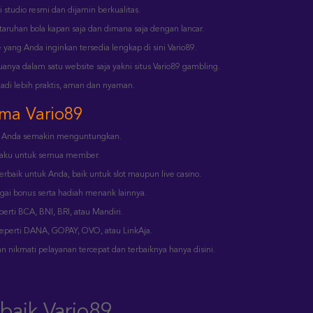
studio resmi dan dijamin berkualitas.
ruhan bola kapan saja dan dimana saja dengan lancar.
yang Anda inginkan tersedia lengkap di sini Vario89.
nya dalam satu website saja yakni situs Vario89 gambling.
njadi lebih praktis, aman dan nyaman.
ama Vario89
han Anda semakin menguntungkan.
erlaku untuk semua member.
rbaik untuk Anda, baik untuk slot maupun live casino.
ai bonus serta hadiah menarik lainnya.
erti BCA, BNI, BRI, atau Mandiri.
 seperti DANA, GOPAY, OVO, atau LinkAja.
n nikmati pelayanan tercepat dan terbaiknya hanya disini.
baik Vario89