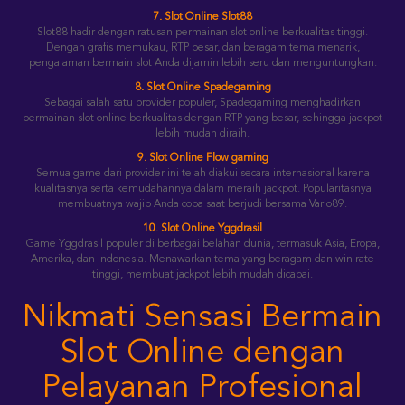
7. Slot Online Slot88
Slot88 hadir dengan ratusan permainan slot online berkualitas tinggi.
Dengan grafis memukau, RTP besar, dan beragam tema menarik,
pengalaman bermain slot Anda dijamin lebih seru dan menguntungkan.
8. Slot Online Spadegaming
Sebagai salah satu provider populer, Spadegaming menghadirkan
permainan slot online berkualitas dengan RTP yang besar, sehingga jackpot
lebih mudah diraih.
9. Slot Online Flow gaming
Semua game dari provider ini telah diakui secara internasional karena
kualitasnya serta kemudahannya dalam meraih jackpot. Popularitasnya
membuatnya wajib Anda coba saat berjudi bersama Vario89.
10. Slot Online Yggdrasil
Game Yggdrasil populer di berbagai belahan dunia, termasuk Asia, Eropa,
Amerika, dan Indonesia. Menawarkan tema yang beragam dan win rate
tinggi, membuat jackpot lebih mudah dicapai.
Nikmati Sensasi Bermain
Slot Online dengan
Pelayanan Profesional