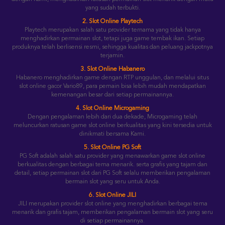
yang sudah terbukti.
2. Slot Online Playtech
Playtech merupakan salah satu provider ternama yang tidak hanya
menghadirkan permainan slot, tetapi juga game tembak ikan. Setiap
produknya telah berlisensi resmi, sehingga kualitas dan peluang jackpotnya
terjamin.
3. Slot Online Habanero
Habanero menghadirkan game dengan RTP unggulan, dan melalui situs
slot online gacor Vario89, para pemain bisa lebih mudah mendapatkan
kemenangan besar dari setiap permainannya.
4. Slot Online Microgaming
Dengan pengalaman lebih dari dua dekade, Microgaming telah
meluncurkan ratusan game slot online berkualitas yang kini tersedia untuk
dinikmati bersama Kami.
5. Slot Online PG Soft
PG Soft adalah salah satu provider yang menawarkan game slot online
berkualitas dengan berbagai tema menarik. serta grafis yang tajam dan
detail, setiap permainan slot dari PG Soft selalu memberikan pengalaman
bermain slot yang seru untuk Anda.
6. Slot Online JILI
JILI merupakan provider slot online yang menghadirkan berbagai tema
menarik dan grafis tajam, memberikan pengalaman bermain slot yang seru
di setiap permainannya.