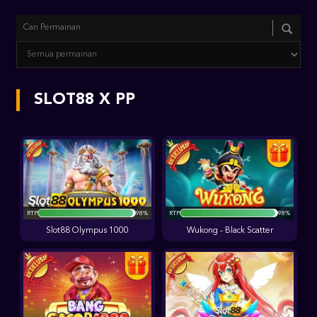
SLOT88 X PP
RTP
98%
RTP
98%
Slot88 Olympus 1000
Wukong - Black Scatter