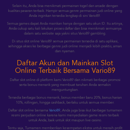
Selain itu, Anda bisa menikmati permainan togel dan arcade dengan
kualitas pasaran terbaik. Hampir semua genre permainan judi online yang
Anda inginkan tersedia lengkap di sini Vario89.
Semua games dapat Anda mainkan hanya dengan satu akun ID. Itu artinya,
Anda cukup satu kali lakukan proses daftar dan bisa menikmati semuanya
dalam satu website saja yakni situs Vario89 gambling.
Di situs slot online Vario89 semua permainan tersedia di satu aplikasi,
sehingga akses ke berbagai genre judi online menjadi lebih praktis, aman
dan nyaman.
Daftar Akun dan Mainkan Slot
Online Terbaik Bersama Vario89
Daftar slot online di platform kami Vario89 dan nikmati berbagai promosi
serta bonus menarik yang membuat taruhan Anda semakin
menguntungkan.
Tersedia berbagai bonus menarik, bonus member baru 20%, bonus harian
10%, rollingan, hingga cashback, berlaku untuk semua member.
Daftar slot online bersama
Vario89
, Anda juga bisa ikut berbagai turnamen
resmi perjudian online karena kami menyediakan game resmi terbaik
untuk Anda, baik untuk slot maupun live casino.
Tentu saja, Turnamen memberikan kesempatan ekstra untuk meraih profit