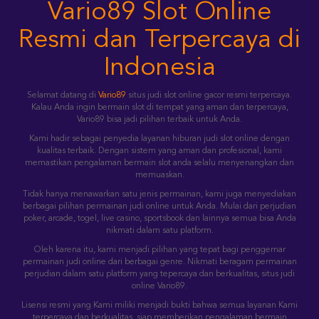
Vario89 Slot Online
Resmi dan Terpercaya di
Indonesia
Selamat datang di
Vario89
situs judi slot online gacor resmi terpercaya.
Kalau Anda ingin bermain slot di tempat yang aman dan terpercaya,
Vario89 bisa jadi pilihan terbaik untuk Anda.
Kami hadir sebagai penyedia layanan hiburan judi slot online dengan
kualitas terbaik. Dengan sistem yang aman dan profesional, kami
memastikan pengalaman bermain slot anda selalu menyenangkan dan
memuaskan.
Tidak hanya menawarkan satu jenis permainan, kami juga menyediakan
berbagai pilihan permainan judi online untuk Anda. Mulai dari perjudian
poker, arcade, togel, live casino, sportsbook dan lainnya semua bisa Anda
nikmati dalam satu platform.
Oleh karena itu, kami menjadi pilihan yang tepat bagi penggemar
permainan judi online dari berbagai genre. Nikmati beragam permainan
perjudian dalam satu platform yang tepercaya dan berkualitas, situs judi
online Vario89.
Lisensi resmi yang Kami miliki menjadi bukti bahwa semua layanan Kami
terpercaya dan berkualitas, siap memberikan pengalaman bermain