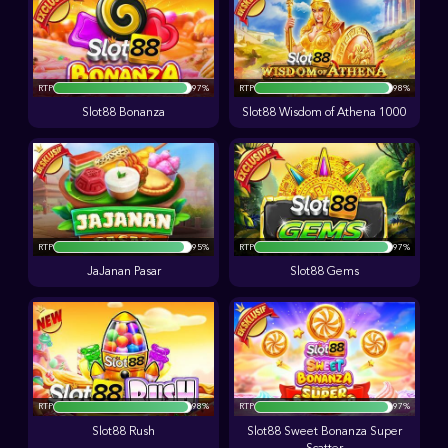
RTP
97%
RTP
98%
Slot88 Bonanza
Slot88 Wisdom of Athena 1000
RTP
95%
RTP
97%
JaJanan Pasar
Slot88 Gems
RTP
98%
RTP
97%
Slot88 Rush
Slot88 Sweet Bonanza Super