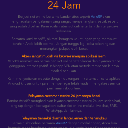
24 Jam
Berjudi slot online bersama bandar situs seperti
Vario89
akan
menghadirkan pengalaman yang sangat menyenangkan. Sebab seperti
yang sudah dibahas, Kami adalah situs slot online terbaik dan terpercaya
Indonesia.
Bersama kami Vario89, nikmati beragam keuntungan yang membuat
taruhan Anda lebih optimal. Jangan tunggu lagi, coba sekarang dan
menangkan jackpot lebih besar.
Akses sangat mudah via browser maupun aplikasi resmi
Vario89 memastikan permainan slot online tetap lancar dan nyaman tanpa
gangguan internet positif, sehingga VPN atau metode tambahan lainnya
tidak diperlukan.
Kami menyediakan website dengan dukungan link alternatif, serta aplikasi
Android khusus untuk para member agar lebih mudah mengakses semua
permainan slot online.
Pelayanan customer service 24 jam tanpa henti
Bandar Vario89 menghadirkan layanan customer service 24 jam setiap hari,
lengkap dengan berbagai cara daftar slot online melalui live chat, SMS,
WhatsApp, dan lainnya.
Pelayanan transaksi dijamin lancar, aman dan terjangkau
Bermain slot online bersama
Vario89
dengan modal ringan, Anda bisa