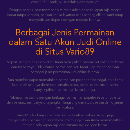
lewat QRIS, bank, pulsa seluler, dan e-wallet.
Dengan begitu, para member bisa melakukan deposit kapan saja sangat
lancar tanpa kendala, bahkan ketika layanan bank sedang offline kami tetap
menyediakan deposit dengan metode lainnya.
Berbagai Jenis Permainan
dalam Satu Akun Judi Online
di Situs Vario89
Seperti yang telah disebutkan, Kami merupakan bandar slot online terbesar
dan terpercaya. Tidak hanya permainan slot, Kami juga menghadirkan
berbagai jenis permainan judi online lainnya.
Para member dapat memainkan permainan poker dan berbagai jenis kartu
lain, salah satunya dominoqq, omaha poker, ceme, capsa susun, serta
banyak pilihan permainan kartu lainnya.
Nikmati live casino dengan berbagai permainan populer seperti roulette
dan bakarat, semuanya ditayangkan langsung dari studio resmi dan dijamin
berkualitas.
Vario89 tidak hanya menawarkan slot online terbaik, tetapi juga
menyediakan permainan sportsbook, memungkinkan Anda menempatkan
taruhan bola kapan saja dan dimana saja dengan lancar.