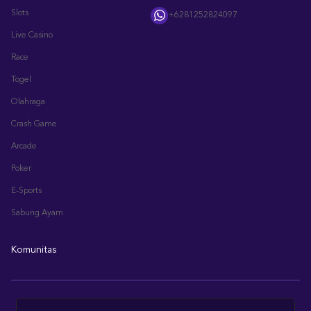
Slots
+6281252824097
Live Casino
Race
Togel
Olahraga
Crash Game
Arcade
Poker
E-Sports
Sabung Ayam
Komunitas