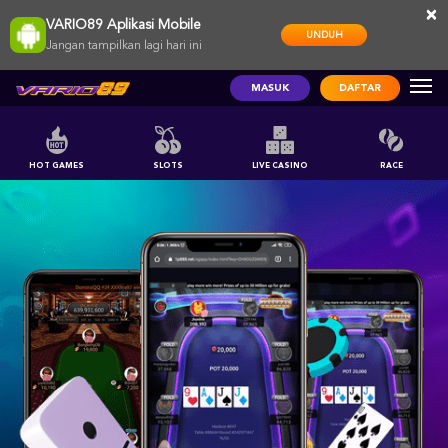
×
VARIO89 Aplikasi Mobile
UNDUH
Jangan tampilkan lagi hari ini
MASUK
DAFTAR
HOT GAMES
SLOTS
LIVE CASINO
RACE