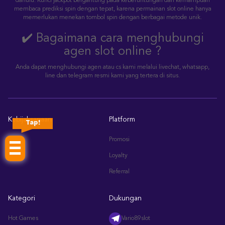
dahulu. Kunci jackpot bergantung pada keberuntungan dan kemampuan
membaca prediksi spin dengan tepat, karena permainan slot online hanya
memerlukan menekan tombol spin dengan berbagai metode unik.
✔️ Bagaimana cara menghubungi
agen slot online ?
Anda dapat menghubungi agen atau cs kami melalui livechat, whatsapp,
line dan telegram resmi kami yang tertera di situs.
Kebijaksanaan
Platform
Tap!
Promosi
Loyalty
Referral
Kategori
Dukungan
Hot Games
Vario89slot