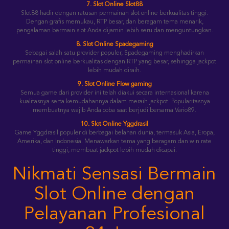
7. Slot Online Slot88
Slot88 hadir dengan ratusan permainan slot online berkualitas tinggi.
Dengan grafis memukau, RTP besar, dan beragam tema menarik,
pengalaman bermain slot Anda dijamin lebih seru dan menguntungkan.
8. Slot Online Spadegaming
Sebagai salah satu provider populer, Spadegaming menghadirkan
permainan slot online berkualitas dengan RTP yang besar, sehingga jackpot
lebih mudah diraih.
9. Slot Online Flow gaming
Semua game dari provider ini telah diakui secara internasional karena
kualitasnya serta kemudahannya dalam meraih jackpot. Popularitasnya
membuatnya wajib Anda coba saat berjudi bersama Vario89.
10. Slot Online Yggdrasil
Game Yggdrasil populer di berbagai belahan dunia, termasuk Asia, Eropa,
Amerika, dan Indonesia. Menawarkan tema yang beragam dan win rate
tinggi, membuat jackpot lebih mudah dicapai.
Nikmati Sensasi Bermain
Slot Online dengan
Pelayanan Profesional