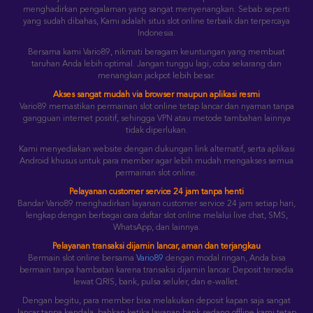
menghadirkan pengalaman yang sangat menyenangkan. Sebab seperti
yang sudah dibahas, Kami adalah situs slot online terbaik dan terpercaya
Indonesia.
Bersama kami Vario89, nikmati beragam keuntungan yang membuat
taruhan Anda lebih optimal. Jangan tunggu lagi, coba sekarang dan
menangkan jackpot lebih besar.
Akses sangat mudah via browser maupun aplikasi resmi
Vario89 memastikan permainan slot online tetap lancar dan nyaman tanpa
gangguan internet positif, sehingga VPN atau metode tambahan lainnya
tidak diperlukan.
Kami menyediakan website dengan dukungan link alternatif, serta aplikasi
Android khusus untuk para member agar lebih mudah mengakses semua
permainan slot online.
Pelayanan customer service 24 jam tanpa henti
Bandar Vario89 menghadirkan layanan customer service 24 jam setiap hari,
lengkap dengan berbagai cara daftar slot online melalui live chat, SMS,
WhatsApp, dan lainnya.
Pelayanan transaksi dijamin lancar, aman dan terjangkau
Bermain slot online bersama
Vario89
dengan modal ringan, Anda bisa
bermain tanpa hambatan karena transaksi dijamin lancar. Deposit tersedia
lewat QRIS, bank, pulsa seluler, dan e-wallet.
Dengan begitu, para member bisa melakukan deposit kapan saja sangat