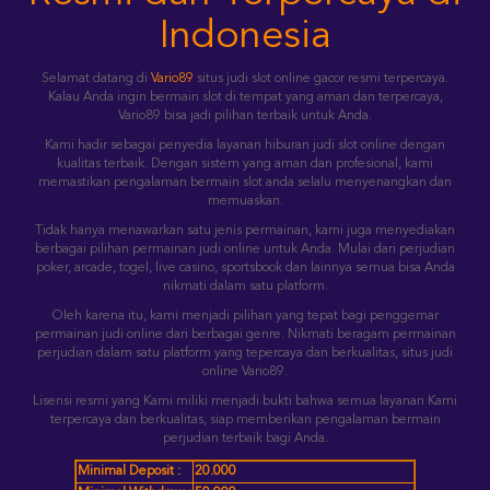
Indonesia
Selamat datang di
Vario89
situs judi slot online gacor resmi terpercaya.
Kalau Anda ingin bermain slot di tempat yang aman dan terpercaya,
Vario89 bisa jadi pilihan terbaik untuk Anda.
Kami hadir sebagai penyedia layanan hiburan judi slot online dengan
kualitas terbaik. Dengan sistem yang aman dan profesional, kami
memastikan pengalaman bermain slot anda selalu menyenangkan dan
memuaskan.
Tidak hanya menawarkan satu jenis permainan, kami juga menyediakan
berbagai pilihan permainan judi online untuk Anda. Mulai dari perjudian
poker, arcade, togel, live casino, sportsbook dan lainnya semua bisa Anda
nikmati dalam satu platform.
Oleh karena itu, kami menjadi pilihan yang tepat bagi penggemar
permainan judi online dari berbagai genre. Nikmati beragam permainan
perjudian dalam satu platform yang tepercaya dan berkualitas, situs judi
online Vario89.
Lisensi resmi yang Kami miliki menjadi bukti bahwa semua layanan Kami
terpercaya dan berkualitas, siap memberikan pengalaman bermain
perjudian terbaik bagi Anda.
Minimal Deposit :
20.000