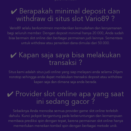
✔️ Berapakah minimal deposit dan
withdraw di situs slot Vario89 ?
Vario89 selalu berkomitmen memberikan kemudahan dan kenyamanan
bagi seluruh member. Dengan deposit minimal hanya 20.000, Anda sudah
bisa bermain slot online dan berbagai permainan judi lainnya. Sementara
untuk withdraw atau penarikan dana dimulai dari 50.000.
✔️ Kapan saja saya bisa melakukan
transaksi ?
Situs kami adalah situs judi online yang siap melayani anda selama 24jam
nonstop sehingga anda dapat melakukan transaksi deposit atau withdraw
kapan saja dan dimana saja anda berada.
✔️ Provider slot online apa yang saat
ini sedang gacor ?
Sebaiknya Anda mencoba semua provider game slot online terlebih
dahulu. Kunci jackpot bergantung pada keberuntungan dan kemampuan
membaca prediksi spin dengan tepat, karena permainan slot online hanya
memerlukan menekan tombol spin dengan berbagai metode unik.