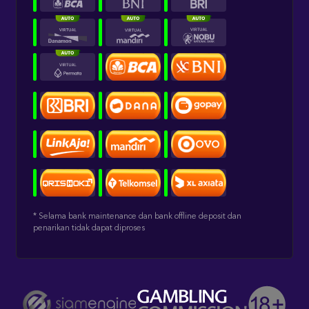
* Selama bank maintenance dan bank offline deposit dan
penarikan tidak dapat diproses