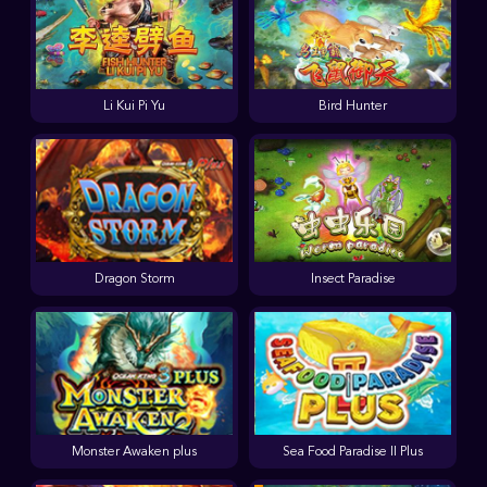
Li Kui Pi Yu
Bird Hunter
Dragon Storm
Insect Paradise
Monster Awaken plus
Sea Food Paradise II Plus