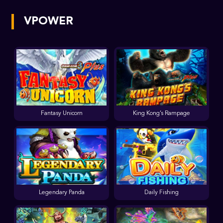
VPOWER
Fantasy Unicorn
King Kong’s Rampage
Legendary Panda
Daily Fishing