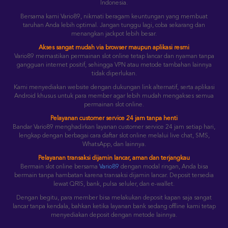
Indonesia.
Bersama kami Vario89, nikmati beragam keuntungan yang membuat
taruhan Anda lebih optimal. Jangan tunggu lagi, coba sekarang dan
menangkan jackpot lebih besar.
Akses sangat mudah via browser maupun aplikasi resmi
Vario89 memastikan permainan slot online tetap lancar dan nyaman tanpa
gangguan internet positif, sehingga VPN atau metode tambahan lainnya
tidak diperlukan.
Kami menyediakan website dengan dukungan link alternatif, serta aplikasi
Android khusus untuk para member agar lebih mudah mengakses semua
permainan slot online.
Pelayanan customer service 24 jam tanpa henti
Bandar Vario89 menghadirkan layanan customer service 24 jam setiap hari,
lengkap dengan berbagai cara daftar slot online melalui live chat, SMS,
WhatsApp, dan lainnya.
Pelayanan transaksi dijamin lancar, aman dan terjangkau
Bermain slot online bersama
Vario89
dengan modal ringan, Anda bisa
bermain tanpa hambatan karena transaksi dijamin lancar. Deposit tersedia
lewat QRIS, bank, pulsa seluler, dan e-wallet.
Dengan begitu, para member bisa melakukan deposit kapan saja sangat
lancar tanpa kendala, bahkan ketika layanan bank sedang offline kami tetap
menyediakan deposit dengan metode lainnya.