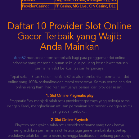
Provider :
Pragmatic, PG Soft, Microgaming, DLL
Provider Casino :
PP Casino, MG Live, ION Casino, DLL
Daftar 10 Provider Slot Online
Gacor Terbaik yang Wajib
Anda Mainkan
Vario89
merupakan tempat terbaik bagi para penggemar slot online
Indonesia yang mencari hiburan sekaligus peluang besar lewat ratusan
permainan slot berkualitas dan terpercaya.
Tepat sekali, Situs Slot online Vario89 selalu memberikan permainan slot
online yang 100% berkualitas dan resmi terpercaya. Semua permainan slot
online yang Kami hadirkan semuanya berasal dari provider resmi.
1. Slot Online Pragmatic play
Pragmatic Play menjadi salah satu provider terpercaya yang bekerja sama
dengan Kami, menghadirkan ratusan permainan slot menarik dengan mutu
yang sudah terbukti.
2. Slot Online Playtech
Playtech merupakan salah satu provider ternama yang tidak hanya
menghadirkan permainan slot, tetapi juga game tembak ikan. Setiap
produknya telah berlisensi resmi, sehingga kualitas dan peluang jackpotnya