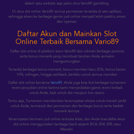
dalam satu website saja yakni situs Vario89 gambling.
Di situs slot online Vario89 semua permainan tersedia di satu aplikasi,
sehingga akses ke berbagai genre judi online menjadi lebih praktis, aman
dan nyaman.
Daftar Akun dan Mainkan Slot
Online Terbaik Bersama Vario89
Daftar slot online di platform kami Vario89 dan nikmati berbagai promosi
serta bonus menarik yang membuat taruhan Anda semakin
menguntungkan.
Tersedia berbagai bonus menarik, bonus member baru 20%, bonus harian
10%, rollingan, hingga cashback, berlaku untuk semua member.
Daftar slot online bersama
Vario89
, Anda juga bisa ikut berbagai turnamen
resmi perjudian online karena kami menyediakan game resmi terbaik
untuk Anda, baik untuk slot maupun live casino.
Tentu saja, Turnamen memberikan kesempatan ekstra untuk meraih profit
untuk Anda, termasuk dari permainan dan berbagai bonus serta hadiah
menarik lainnya.
Kesempatan bermain judi online terbuka lebar, dan Anda bisa daftar akun
slot online menggunakan berbagai bank seperti BCA, BNI, BRI, atau
Mandiri.