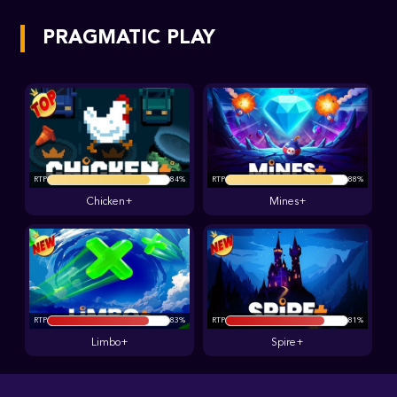
PRAGMATIC PLAY
RTP
84%
RTP
88%
Chicken+
Mines+
RTP
83%
RTP
81%
Limbo+
Spire+