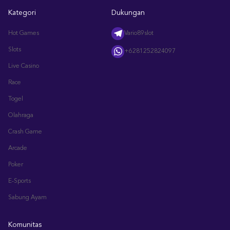
Kategori
Dukungan
Hot Games
Vario89slot
Slots
+6281252824097
Live Casino
Race
Togel
Olahraga
Crash Game
Arcade
Poker
E-Sports
Sabung Ayam
Komunitas