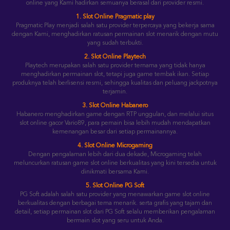
online yang Kami hadirkan semuanya berasal dari provider resmi.
1. Slot Online Pragmatic play
Pragmatic Play menjadi salah satu provider terpercaya yang bekerja sama
dengan Kami, menghadirkan ratusan permainan slot menarik dengan mutu
yang sudah terbukti.
2. Slot Online Playtech
Playtech merupakan salah satu provider ternama yang tidak hanya
menghadirkan permainan slot, tetapi juga game tembak ikan. Setiap
produknya telah berlisensi resmi, sehingga kualitas dan peluang jackpotnya
terjamin.
3. Slot Online Habanero
Habanero menghadirkan game dengan RTP unggulan, dan melalui situs
slot online gacor Vario89, para pemain bisa lebih mudah mendapatkan
kemenangan besar dari setiap permainannya.
4. Slot Online Microgaming
Dengan pengalaman lebih dari dua dekade, Microgaming telah
meluncurkan ratusan game slot online berkualitas yang kini tersedia untuk
dinikmati bersama Kami.
5. Slot Online PG Soft
PG Soft adalah salah satu provider yang menawarkan game slot online
berkualitas dengan berbagai tema menarik. serta grafis yang tajam dan
detail, setiap permainan slot dari PG Soft selalu memberikan pengalaman
bermain slot yang seru untuk Anda.