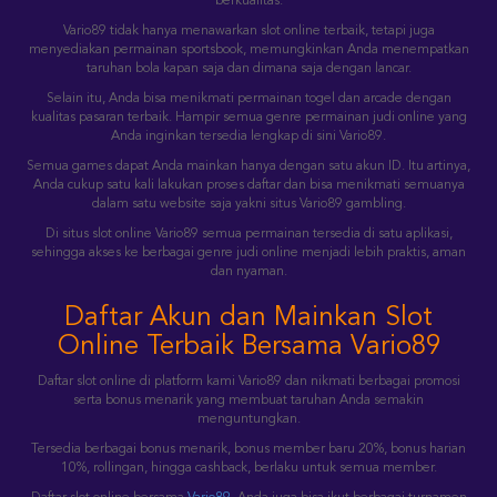
berkualitas.
Vario89 tidak hanya menawarkan slot online terbaik, tetapi juga
menyediakan permainan sportsbook, memungkinkan Anda menempatkan
taruhan bola kapan saja dan dimana saja dengan lancar.
Selain itu, Anda bisa menikmati permainan togel dan arcade dengan
kualitas pasaran terbaik. Hampir semua genre permainan judi online yang
Anda inginkan tersedia lengkap di sini Vario89.
Semua games dapat Anda mainkan hanya dengan satu akun ID. Itu artinya,
Anda cukup satu kali lakukan proses daftar dan bisa menikmati semuanya
dalam satu website saja yakni situs Vario89 gambling.
Di situs slot online Vario89 semua permainan tersedia di satu aplikasi,
sehingga akses ke berbagai genre judi online menjadi lebih praktis, aman
dan nyaman.
Daftar Akun dan Mainkan Slot
Online Terbaik Bersama Vario89
Daftar slot online di platform kami Vario89 dan nikmati berbagai promosi
serta bonus menarik yang membuat taruhan Anda semakin
menguntungkan.
Tersedia berbagai bonus menarik, bonus member baru 20%, bonus harian
10%, rollingan, hingga cashback, berlaku untuk semua member.