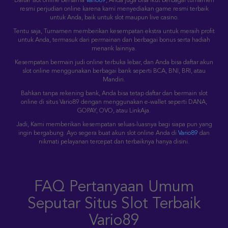
Daftar slot online bersama
Vario89
, Anda juga bisa ikut berbagai turnamen
resmi perjudian online karena kami menyediakan game resmi terbaik
untuk Anda, baik untuk slot maupun live casino.
Tentu saja, Turnamen memberikan kesempatan ekstra untuk meraih profit
untuk Anda, termasuk dari permainan dan berbagai bonus serta hadiah
menarik lainnya.
Kesempatan bermain judi online terbuka lebar, dan Anda bisa daftar akun
slot online menggunakan berbagai bank seperti BCA, BNI, BRI, atau
Mandiri.
Bahkan tanpa rekening bank, Anda bisa tetap daftar dan bermain slot
online di situs Vario89 dengan menggunakan e-wallet seperti DANA,
GOPAY, OVO, atau LinkAja.
Jadi, Kami memberikan kesempatan seluas-luasnya bagi siapa pun yang
ingin bergabung. Ayo segera buat akun slot online Anda di
Vario89
dan
nikmati pelayanan tercepat dan terbaiknya hanya disini.
FAQ Pertanyaan Umum
Seputar Situs Slot Terbaik
Vario89