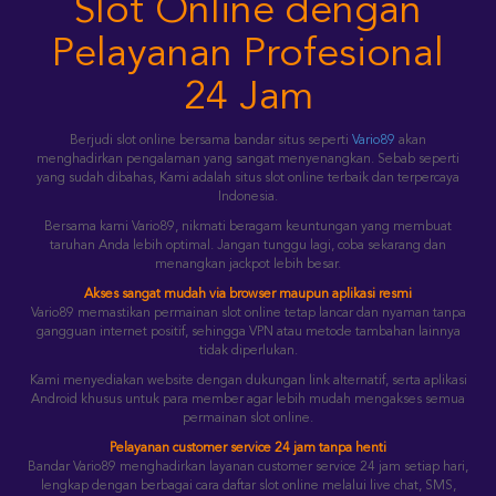
Slot Online dengan
Pelayanan Profesional
24 Jam
Berjudi slot online bersama bandar situs seperti
Vario89
akan
menghadirkan pengalaman yang sangat menyenangkan. Sebab seperti
yang sudah dibahas, Kami adalah situs slot online terbaik dan terpercaya
Indonesia.
Bersama kami Vario89, nikmati beragam keuntungan yang membuat
taruhan Anda lebih optimal. Jangan tunggu lagi, coba sekarang dan
menangkan jackpot lebih besar.
Akses sangat mudah via browser maupun aplikasi resmi
Vario89 memastikan permainan slot online tetap lancar dan nyaman tanpa
gangguan internet positif, sehingga VPN atau metode tambahan lainnya
tidak diperlukan.
Kami menyediakan website dengan dukungan link alternatif, serta aplikasi
Android khusus untuk para member agar lebih mudah mengakses semua
permainan slot online.
Pelayanan customer service 24 jam tanpa henti
Bandar Vario89 menghadirkan layanan customer service 24 jam setiap hari,
lengkap dengan berbagai cara daftar slot online melalui live chat, SMS,