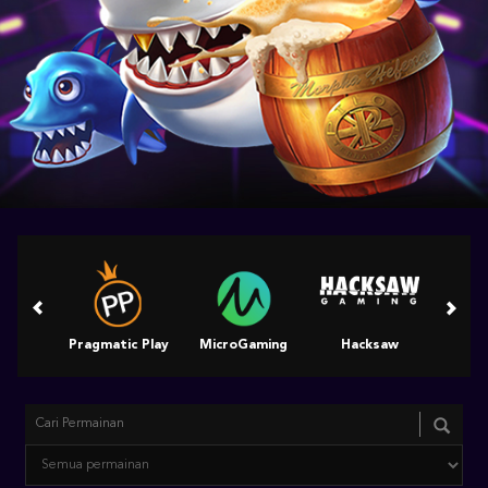
Pragmatic Play
MicroGaming
Hacksaw
King