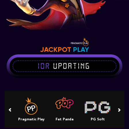
JACKPOT
PLAY
IDR
UPDATING
Pragmatic Play
Fat Panda
PG Soft
Slot