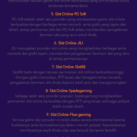
meluncurkan ratusan game slot online berkualitas yang kini tersedia untuk
dinikmati bersama Kami.
5. Slot Online PG Soft
PG Soft adalah salah satu provider yang menawarkan game slot online
berkualitas dengan berbagai tema menarik. serta grafis yang tajam dan
detail, setiap permainan slot dari PG Soft selalu memberikan pengalaman
bermain slot yang seru untuk Anda.
6. Slot Online JILI
JILI merupakan provider slot online yang menghadirkan berbagai tema
menarik dan grafis tajam, memberikan pengalaman bermain slot yang seru
di setiap permainannya.
7. Slot Online Slot88
Slot88 hadir dengan ratusan permainan slot online berkualitas tinggi.
Dengan grafis memukau, RTP besar, dan beragam tema menarik,
pengalaman bermain slot Anda dijamin lebih seru dan menguntungkan.
8. Slot Online Spadegaming
Sebagai salah satu provider populer, Spadegaming menghadirkan
permainan slot online berkualitas dengan RTP yang besar, sehingga jackpot
lebih mudah diraih.
9. Slot Online Flow gaming
Semua game dari provider ini telah diakui secara internasional karena
kualitasnya serta kemudahannya dalam meraih jackpot. Popularitasnya
membuatnya wajib Anda coba saat berjudi bersama Vario89.