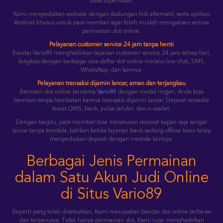
tidak diperlukan.
Kami menyediakan website dengan dukungan link alternatif, serta aplikasi
Android khusus untuk para member agar lebih mudah mengakses semua
permainan slot online.
Pelayanan customer service 24 jam tanpa henti
Bandar Vario89 menghadirkan layanan customer service 24 jam setiap hari,
lengkap dengan berbagai cara daftar slot online melalui live chat, SMS,
WhatsApp, dan lainnya.
Pelayanan transaksi dijamin lancar, aman dan terjangkau
Bermain slot online bersama
Vario89
dengan modal ringan, Anda bisa
bermain tanpa hambatan karena transaksi dijamin lancar. Deposit tersedia
lewat QRIS, bank, pulsa seluler, dan e-wallet.
Dengan begitu, para member bisa melakukan deposit kapan saja sangat
lancar tanpa kendala, bahkan ketika layanan bank sedang offline kami tetap
menyediakan deposit dengan metode lainnya.
Berbagai Jenis Permainan
dalam Satu Akun Judi Online
di Situs Vario89
Seperti yang telah disebutkan, Kami merupakan bandar slot online terbesar
dan terpercaya. Tidak hanya permainan slot, Kami juga menghadirkan