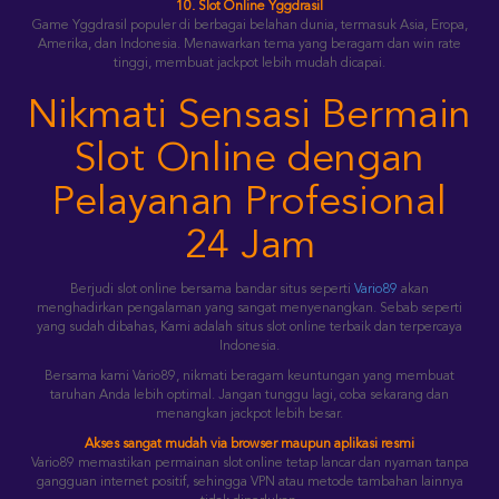
10. Slot Online Yggdrasil
Game Yggdrasil populer di berbagai belahan dunia, termasuk Asia, Eropa,
Amerika, dan Indonesia. Menawarkan tema yang beragam dan win rate
tinggi, membuat jackpot lebih mudah dicapai.
Nikmati Sensasi Bermain
Slot Online dengan
Pelayanan Profesional
24 Jam
Berjudi slot online bersama bandar situs seperti
Vario89
akan
menghadirkan pengalaman yang sangat menyenangkan. Sebab seperti
yang sudah dibahas, Kami adalah situs slot online terbaik dan terpercaya
Indonesia.
Bersama kami Vario89, nikmati beragam keuntungan yang membuat
taruhan Anda lebih optimal. Jangan tunggu lagi, coba sekarang dan
menangkan jackpot lebih besar.
Akses sangat mudah via browser maupun aplikasi resmi
Vario89 memastikan permainan slot online tetap lancar dan nyaman tanpa
gangguan internet positif, sehingga VPN atau metode tambahan lainnya