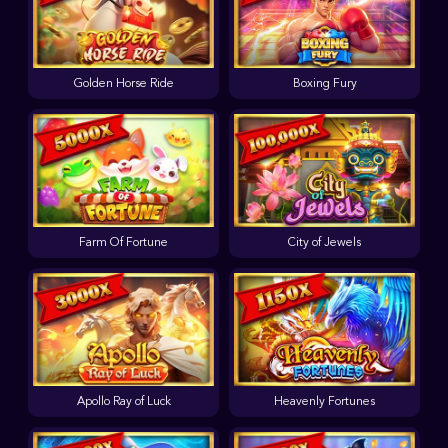
Golden Horse Ride
Boxing Fury
Farm Of Fortune
City of Jewels
Apollo Ray of Luck
Heavenly Fortunes