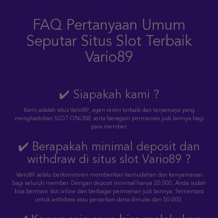
FAQ Pertanyaan Umum
Seputar Situs Slot Terbaik
Vario89
✔️ Siapakah kami ?
Kami adalah situs Vario89, agen resmi terbaik dan terpercaya yang
menghadirkan SLOT ONLINE serta beragam permainan judi lainnya bagi
para member.
✔️ Berapakah minimal deposit dan
withdraw di situs slot Vario89 ?
Vario89 selalu berkomitmen memberikan kemudahan dan kenyamanan
bagi seluruh member. Dengan deposit minimal hanya 20.000, Anda sudah
bisa bermain slot online dan berbagai permainan judi lainnya. Sementara
untuk withdraw atau penarikan dana dimulai dari 50.000.