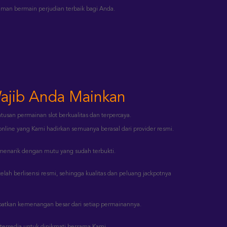
aman bermain perjudian terbaik bagi Anda.
Wajib Anda Mainkan
usan permainan slot berkualitas dan terpercaya.
online yang Kami hadirkan semuanya berasal dari provider resmi.
 menarik dengan mutu yang sudah terbukti.
lah berlisensi resmi, sehingga kualitas dan peluang jackpotnya
patkan kemenangan besar dari setiap permainannya.