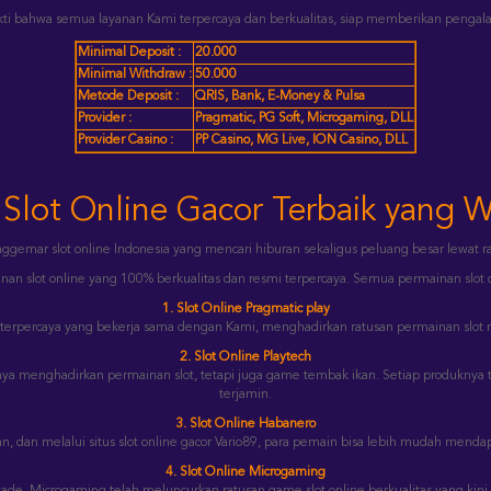
ukti bahwa semua layanan Kami terpercaya dan berkualitas, siap memberikan pengal
Minimal Deposit :
20.000
Minimal Withdraw :
50.000
Metode Deposit :
QRIS, Bank, E-Money & Pulsa
Provider :
Pragmatic, PG Soft, Microgaming, DLL
Provider Casino :
PP Casino, MG Live, ION Casino, DLL
r Slot Online Gacor Terbaik yang 
gemar slot online Indonesia yang mencari hiburan sekaligus peluang besar lewat rat
ainan slot online yang 100% berkualitas dan resmi terpercaya. Semua permainan slot 
1. Slot Online Pragmatic play
er terpercaya yang bekerja sama dengan Kami, menghadirkan ratusan permainan slot
2. Slot Online Playtech
ya menghadirkan permainan slot, tetapi juga game tembak ikan. Setiap produknya te
terjamin.
3. Slot Online Habanero
dan melalui situs slot online gacor Vario89, para pemain bisa lebih mudah menda
4. Slot Online Microgaming