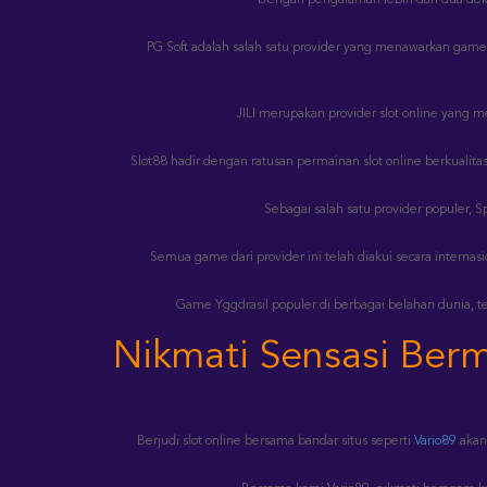
Dengan pengalaman lebih dari dua deka
PG Soft adalah salah satu provider yang menawarkan game s
JILI merupakan provider slot online yang 
Slot88 hadir dengan ratusan permainan slot online berkuali
Sebagai salah satu provider populer, 
Semua game dari provider ini telah diakui secara interna
Game Yggdrasil populer di berbagai belahan dunia, t
Nikmati Sensasi Berm
Berjudi slot online bersama bandar situs seperti
Vario89
akan