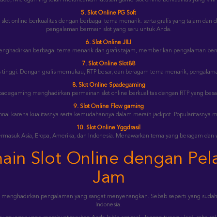
de, Microgaming telah meluncurkan ratusan game slot online berkualitas yang kini 
5. Slot Online PG Soft
lot online berkualitas dengan berbagai tema menarik. serta grafis yang tajam dan de
pengalaman bermain slot yang seru untuk Anda.
6. Slot Online JILI
menghadirkan berbagai tema menarik dan grafis tajam, memberikan pengalaman berm
7. Slot Online Slot88
tas tinggi. Dengan grafis memukau, RTP besar, dan beragam tema menarik, pengala
8. Slot Online Spadegaming
Spadegaming menghadirkan permainan slot online berkualitas dengan RTP yang besar
9. Slot Online Flow gaming
sional karena kualitasnya serta kemudahannya dalam meraih jackpot. Popularitasnya
10. Slot Online Yggdrasil
ermasuk Asia, Eropa, Amerika, dan Indonesia. Menawarkan tema yang beragam dan w
ain Slot Online dengan Pel
Jam
 menghadirkan pengalaman yang sangat menyenangkan. Sebab seperti yang sudah diba
Indonesia.