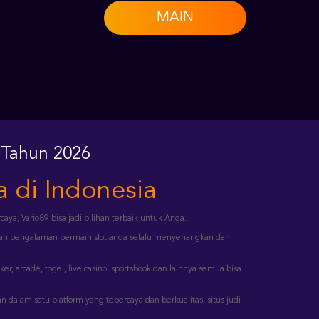
MAIN
i Tahun 2026
a di Indonesia
aya, Vario89 bisa jadi pilihan terbaik untuk Anda.
tikan pengalaman bermain slot anda selalu menyenangkan dan
, arcade, togel, live casino, sportsbook dan lainnya semua bisa
dalam satu platform yang tepercaya dan berkualitas, situs judi