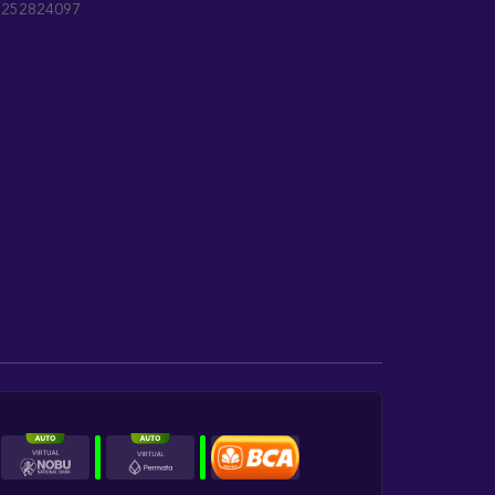
252824097