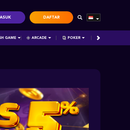
ASUK
DAFTAR
SH GAME
ARCADE
POKER
E-SPORTS