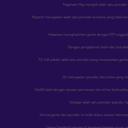
Pragmatic Play menjadi salah satu provid
Playtech merupakan salah satu provider ternama yang tidak han
Habanero menghadirkan game dengan RTP unggulan, 
Dengan pengalaman lebih dari dua deka
PG Soft adalah salah satu provider yang menawarkan game s
JILI merupakan provider slot online yang 
Slot88 hadir dengan ratusan permainan slot online berkuali
Sebagai salah satu provider populer, 
Semua game dari provider ini telah diakui secara interna
Game Yggdrasil populer di berbagai belahan dunia, t