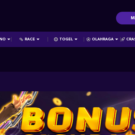
M
INO
RACE
TOGEL
OLAHRAGA
CRA