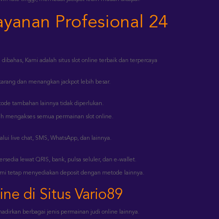
ayanan Profesional 24
has, Kami adalah situs slot online terbaik dan terpercaya
arang dan menangkan jackpot lebih besar.
tode tambahan lainnya tidak diperlukan.
ah mengakses semua permainan slot online.
alui live chat, SMS, WhatsApp, dan lainnya.
sedia lewat QRIS, bank, pulsa seluler, dan e-wallet.
kami tetap menyediakan deposit dengan metode lainnya.
ne di Situs Vario89
adirkan berbagai jenis permainan judi online lainnya.