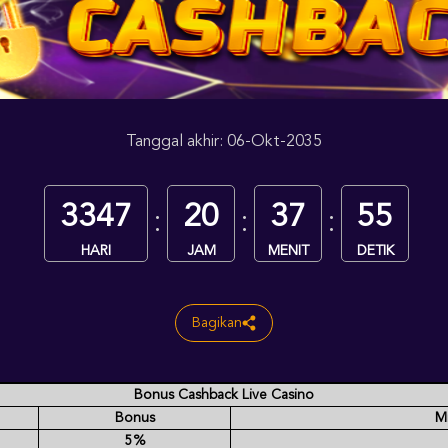
Tanggal akhir: 06-Okt-2035
3347
20
37
54
:
:
:
HARI
JAM
MENIT
DETIK
Bagikan
Bonus Cashback Live Casino
Bonus
M
5%