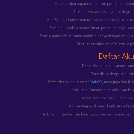
Para member dapat memainkan permainan poker dan
Nikmati live casino dengan berbagai 
Vario89 tidak hanya menawarkan slot online terbaik,
Selain itu, Anda bisa menikmati permainan togel dan
Semua games dapat Anda mainkan hanya dengan satu akun ID
Di situs slot online Vario89 semua p
Daftar Aku
Daftar slot online di platform
Tersedia berbagai bonus m
Daftar slot online bersama
Vario89
, Anda juga bisa ik
Tentu saja, Turnamen memberikan kesem
Kesempatan bermain judi online t
Bahkan tanpa rekening bank, Anda bisa t
Jadi, Kami memberikan kesempatan seluas-luasnya bagi s