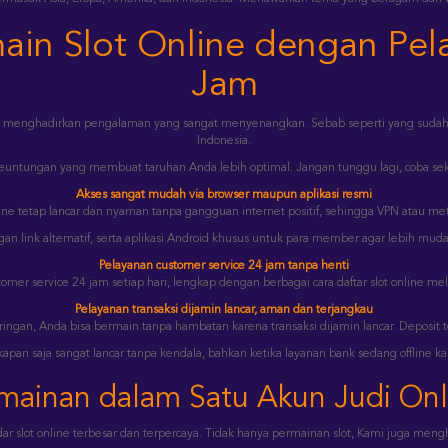
ain Slot Online dengan Pel
Jam
 menghadirkan pengalaman yang sangat menyenangkan. Sebab seperti yang sudah diba
Indonesia.
euntungan yang membuat taruhan Anda lebih optimal. Jangan tunggu lagi, coba sek
Akses sangat mudah via browser maupun aplikasi resmi
ne tetap lancar dan nyaman tanpa gangguan internet positif, sehingga VPN atau me
 link alternatif, serta aplikasi Android khusus untuk para member agar lebih mud
Pelayanan customer service 24 jam tanpa henti
er service 24 jam setiap hari, lengkap dengan berbagai cara daftar slot online mel
Pelayanan transaksi dijamin lancar, aman dan terjangkau
ngan, Anda bisa bermain tanpa hambatan karena transaksi dijamin lancar. Deposit ter
pan saja sangat lancar tanpa kendala, bahkan ketika layanan bank sedang offline 
mainan dalam Satu Akun Judi Onli
 slot online terbesar dan terpercaya. Tidak hanya permainan slot, Kami juga mengh