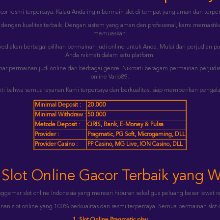
gacor resmi terpercaya. Kalau Anda ingin bermain slot di tempat yang aman dan terperc
ine dengan kualitas terbaik. Dengan sistem yang aman dan profesional, kami memas
memuaskan.
akan berbagai pilihan permainan judi online untuk Anda. Mulai dari perjudian poker
Anda nikmati dalam satu platform.
ar permainan judi online dari berbagai genre. Nikmati beragam permainan perjudian 
online Vario89.
ukti bahwa semua layanan Kami terpercaya dan berkualitas, siap memberikan pengal
Minimal Deposit :
20.000
Minimal Withdraw :
50.000
Metode Deposit :
QRIS, Bank, E-Money & Pulsa
Provider :
Pragmatic, PG Soft, Microgaming, DLL
Provider Casino :
PP Casino, MG Live, ION Casino, DLL
r Slot Online Gacor Terbaik yang 
gemar slot online Indonesia yang mencari hiburan sekaligus peluang besar lewat rat
ainan slot online yang 100% berkualitas dan resmi terpercaya. Semua permainan slot 