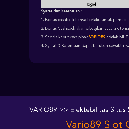
Togel
Syarat dan ketentuan :
1. Bonus cashback hanya berlaku untuk permain
2. Bonus Cashback akan dibagikan secara otomati
3. Segala keputusan pihak
VARIO89
adalah MUT
4. Syarat & Ketentuan dapat berubah sewaktu-
VARIO89 >> Elektebilitas Situs
Vario89 Slot 