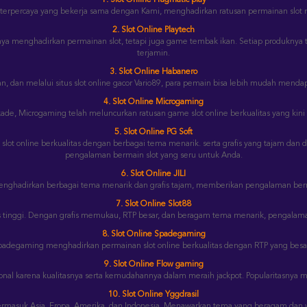
1. Slot Online Pragmatic play
er terpercaya yang bekerja sama dengan Kami, menghadirkan ratusan permainan slot
2. Slot Online Playtech
ya menghadirkan permainan slot, tetapi juga game tembak ikan. Setiap produknya te
terjamin.
3. Slot Online Habanero
dan melalui situs slot online gacor Vario89, para pemain bisa lebih mudah menda
4. Slot Online Microgaming
de, Microgaming telah meluncurkan ratusan game slot online berkualitas yang kini 
5. Slot Online PG Soft
lot online berkualitas dengan berbagai tema menarik. serta grafis yang tajam dan de
pengalaman bermain slot yang seru untuk Anda.
6. Slot Online JILI
menghadirkan berbagai tema menarik dan grafis tajam, memberikan pengalaman berm
7. Slot Online Slot88
tas tinggi. Dengan grafis memukau, RTP besar, dan beragam tema menarik, pengala
8. Slot Online Spadegaming
Spadegaming menghadirkan permainan slot online berkualitas dengan RTP yang besar
9. Slot Online Flow gaming
sional karena kualitasnya serta kemudahannya dalam meraih jackpot. Popularitasnya
10. Slot Online Yggdrasil
ermasuk Asia, Eropa, Amerika, dan Indonesia. Menawarkan tema yang beragam dan w